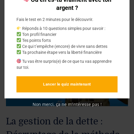
Vous êtes à découvert ? Éviter les achats
argent ?
impulsifs est crucial. Nos conseils pour
Fais le test en 2 minutes pour le découvrir.
résister à la tentation et améliorer votre
Réponds à 10 questions simples pour savoir :
situation financière.
Ton profil financier
Tes points forts
Ce qui t’empêche (encore) de vivre sans dettes
Ta prochaine étape vers la liberté financière
Tu vas être surpris(e) de ce que tu vas apprendre
sur toi.
Lancer le quiz maintenant
Non merci, ça ne m’intéresse pas !
La gestion de la dette :