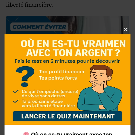
liberté financière.
Clo
thi
mo
Comment éviter les achats
impulsifs quand on est à
découvert
Où en es-tu vraiment avec ton