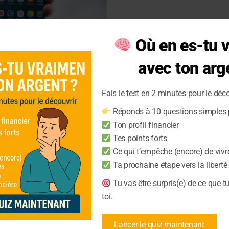
Où en es-tu 
avec ton arg
Fais le test en 2 minutes pour le déco
est la meilleure
Réponds à 10 questions simples p
Ton profil financier
Tes points forts
Ce qui t’empêche (encore) de vivr
les avantages de ces deux
Ta prochaine étape vers la liberté
à choisir la meilleure
Tu vas être surpris(e) de ce que t
toi.
Lancer le quiz maintenant