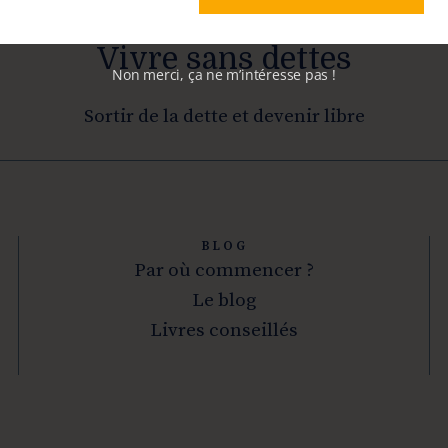
Vivre sans dettes
Non merci, ça ne m’intéresse pas !
Sortir de la dette et devenir libre
BLOG
Par où commencer ?
Le blog
Livres conseillés