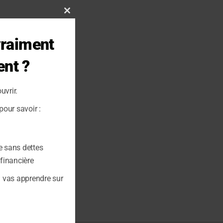
Close
this
vraiment
module
ent ?
uvrir.
our savoir :
e sans dettes
 financière
u vas apprendre sur