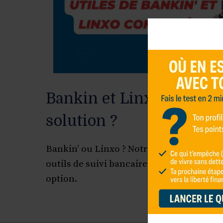
Bankin et Linxo : quelle 
solution ?
Bankin’ ou Linxo ? Notre revue compare 
outils de suivi bancaire pour vous aider 
option.