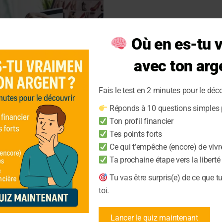
Où en es-tu 
avec ton arg
Fais le test en 2 minutes pour le déco
ts impulsifs
Réponds à 10 questions simples p
t
Ton profil financier
Tes points forts
Ce qui t’empêche (encore) de vivr
 impulsifs est crucial. Nos
Ta prochaine étape vers la liberté
méliorer votre situation
Tu vas être surpris(e) de ce que t
toi.
Lancer le quiz maintenant