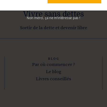
Vivre sans dettes
Non merci, ça ne m’intéresse pas !
Sortir de la dette et devenir libre
BLOG
Par où commencer ?
Le blog
Livres conseillés