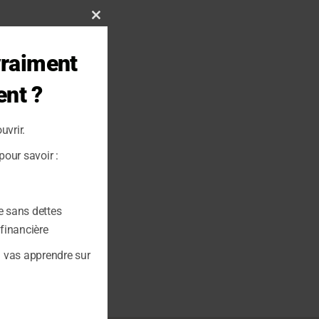
Close
this
vraiment
module
ent ?
uvrir.
our savoir :
e sans dettes
 financière
u vas apprendre sur