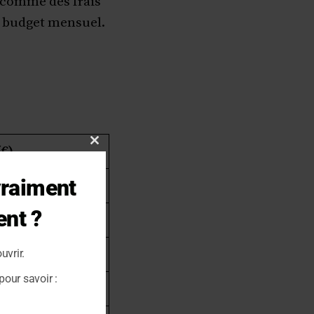
 comme des frais
n budget mensuel.
€)
Close
this
vraiment
module
ent ?
uvrir.
our savoir :