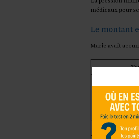
La pression finan
médicaux pour se
Le montant et
Marie avait accumu
Ty
Crédit à la con
Découvert banca
Prêt personnel
Factures impayée