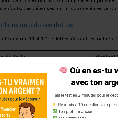
cière s’est accentuée avec des dépenses imprévues,
s enfants. Ces dépenses ont mis à rude épreuve so
 la nature de ses dettes
lé environ 15 000 € de dettes. Ces dettes incluent :
pe de dette
Montant (
Où en es-tu 
sommation
5 000
avec ton arg
ire
2 000
3 000
Fais le test en 2 minutes pour le déco
Réponds à 10 questions simples p
s (électricité, eau)
1 500
Ton profil financier