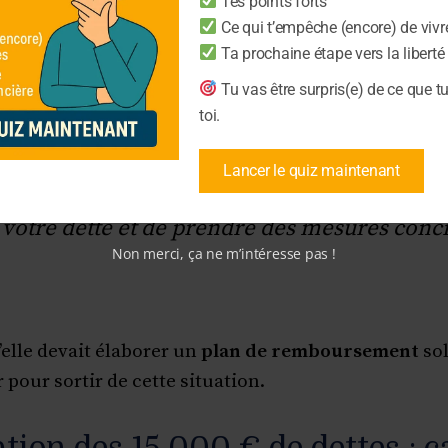
Tes points forts
3 500
Ce qui t’empêche (encore) de vivr
Ta prochaine étape vers la liberté
us sur la manière de négocier avec vos créanciers, v
Tu vas être surpris(e) de ce que t
toi.
Lancer le quiz maintenant
e étape vers la liberté financière est de co
 votre dette et de prendre des mesures conc
Non merci, ça ne m’intéresse pas !
’elle devait élaborer un
plan de remboursement
sol
r pour sortir de cette situation.
tion des 15 000 € de dettes : c