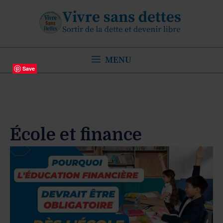
Aller
au
contenu
MENU
Save
École et finance