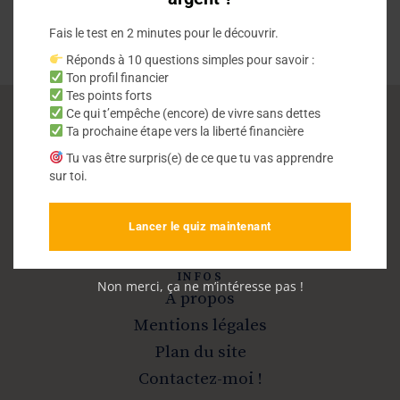
Fais le test en 2 minutes pour le découvrir.
Réponds à 10 questions simples pour savoir :
Ton profil financier
Tes points forts
Ce qui t’empêche (encore) de vivre sans dettes
Ta prochaine étape vers la liberté financière
Vivre sans dettes
Tu vas être surpris(e) de ce que tu vas apprendre
sur toi.
Sortir de la dette et devenir libre
Lancer le quiz maintenant
INFOS
Non merci, ça ne m’intéresse pas !
A propos
Mentions légales
Plan du site
Contactez-moi !