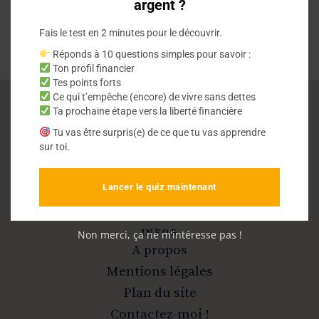
argent ?
Fais le test en 2 minutes pour le découvrir.
Réponds à 10 questions simples pour savoir :
Ton profil financier
Tes points forts
Ce qui t’empêche (encore) de vivre sans dettes
Ta prochaine étape vers la liberté financière
Vivre sans dettes
Tu vas être surpris(e) de ce que tu vas apprendre
sur toi.
Sortir de la dette et devenir libre
Lancer le quiz maintenant
INFOS
Non merci, ça ne m’intéresse pas !
A propos
Mentions légales
Plan du site
Contactez-moi !