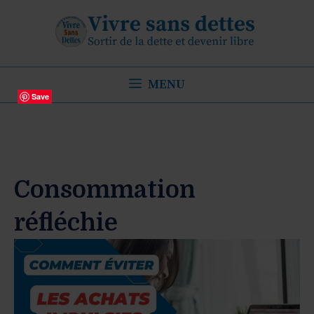
Aller
au
contenu
MENU
Save
Consommation
réfléchie