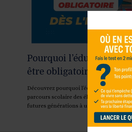
Pourquoi l’éducation fin
être obligatoire dès l’éco
Découvrez pourquoi l’éducation financièr
parcours scolaire des élèves et comment 
futures générations à une meilleure gest