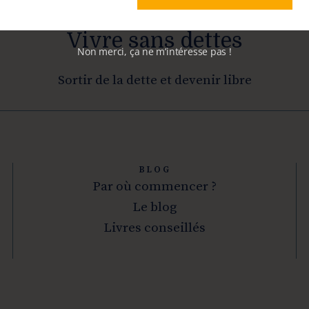
Vivre sans dettes
Non merci, ça ne m’intéresse pas !
Sortir de la dette et devenir libre
BLOG
Par où commencer ?
Le blog
Livres conseillés