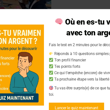
Où en es-tu 
avec ton arg
Fais le test en 2 minutes pour le déco
ancière devrait
Réponds à 10 questions simples p
le
Ton profil financier
Tes points forts
Ce qui t’empêche (encore) de vivr
e est essentielle dans le
Ta prochaine étape vers la liberté
elle peut préparer les
ion de leur argent
Tu vas être surpris(e) de ce que t
toi.
Lancer le quiz maintenant