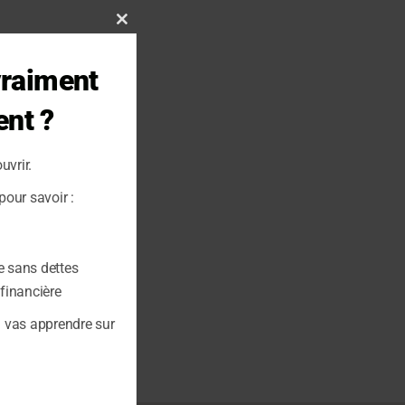
Close
this
vraiment
module
ent ?
uvrir.
our savoir :
e sans dettes
 financière
u vas apprendre sur