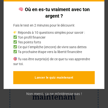
Où en es-tu vraiment avec ton
Nadjib SEHILI
argent ?
Fais le test en 2 minutes pour le découvrir.
Réponds à 10 questions simples pour savoir :
Ton profil financier
Tes points forts
Ce qui t’empêche (encore) de vivre sans dettes
Ta prochaine étape vers la liberté financière
Tu vas être surpris(e) de ce que tu vas apprendre
Save
sur toi.
Prenez le contrôle de
Lancer le quiz maintenant
vos finances dès
Non merci, ça ne m’intéresse pas !
maintenant