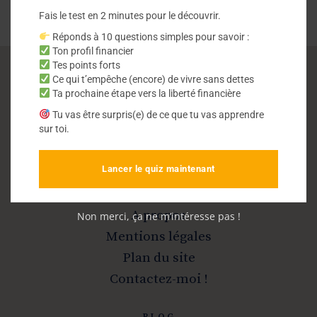
Fais le test en 2 minutes pour le découvrir.
Réponds à 10 questions simples pour savoir :
Ton profil financier
Tes points forts
Ce qui t’empêche (encore) de vivre sans dettes
Vivre sans dettes
Ta prochaine étape vers la liberté financière
Tu vas être surpris(e) de ce que tu vas apprendre
sur toi.
Sortir de la dette et devenir libre
Lancer le quiz maintenant
INFOS
A propos
Non merci, ça ne m’intéresse pas !
Mentions légales
Plan du site
Contactez-moi !