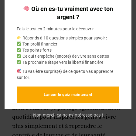
dettes, j’ai cherché des solutions et je suis
Où en es-tu vraiment avec ton
argent ?
passé à l’action en pratiquant un mode de
vie quotidien pour diminuer mes
Fais le test en 2 minutes pour le découvrir.
dépenses et mettre en place différentes
Réponds à 10 questions simples pour savoir :
techniques et stratégies pour augmenter
Ton profil financier
Tes points forts
mes revenus. Grâce à ces stratégies j’ai
Ce qui t’empêche (encore) de vivre sans dettes
réussi à me libérer de mes dettes,
Ta prochaine étape vers la liberté financière
accumuler de bonnes sommes d’argent et
Tu vas être surpris(e) de ce que tu vas apprendre
sur toi.
d’être en mesure d’investir.
Lancer le quiz maintenant
Maintenant je me sens libre et je trouve
mon bonheur. Je partage également mon
Non merci, ça ne m’intéresse pas !
quotidien pour inspirer les gens à vivre
plus simplement et à reprendre le
contrôle de leur vie et de leur santé