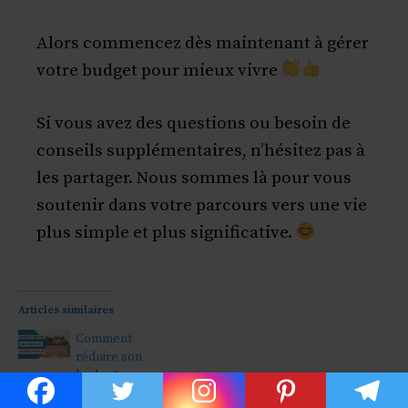
Alors commencez dès maintenant à gérer
votre budget pour mieux vivre
Si vous avez des questions ou besoin de
conseils supplémentaires, n’hésitez pas à
les partager. Nous sommes là pour vous
soutenir dans votre parcours vers une vie
plus simple et plus significative.
Articles similaires
Comment
réduire son
budget
alimentation