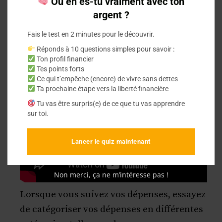
Où en es-tu vraiment avec ton
l’utiliser régulièrement.
argent ?
Fais le test en 2 minutes pour le découvrir.
Réponds à 10 questions simples pour savoir :
Ton profil financier
Tes points forts
Ce qui t’empêche (encore) de vivre sans dettes
Ta prochaine étape vers la liberté financière
Tu vas être surpris(e) de ce que tu vas apprendre
sur toi.
Lancer le quiz maintenant
Non merci, ça ne m’intéresse pas !
Lorsque vous suivez vos dépenses, essayez
de catégoriser vos dépenses en différentes