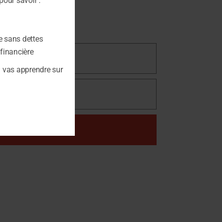
our savoir :
er efficacement.
ère.
e sans dettes
 financière
u vas apprendre sur
r l'outil gratuitement