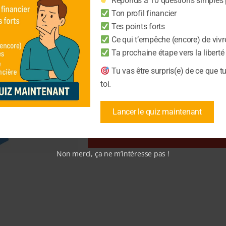
Réponds à 10 questions simples p
Planification intelligente pour économis
Ton profil financier
Contrôle total sur votre situation financi
Tes points forts
Ce qui t’empêche (encore) de vivr
Ta prochaine étape vers la liberté
Votre prénom
Name
Tu vas être surpris(e) de ce que t
toi.
Votre Email
Email
Lancer le quiz maintenant
Je veux recevoi
Non merci, ça ne m’intéresse pas !