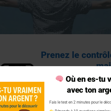
Prenez le contrôl
mai
Où en es-tu 
Obtenez gratuitement not
avec ton arg
Qui vous aidera à
Fais le test en 2 minutes pour le déco
Suivi précis des revenus et dépenses.