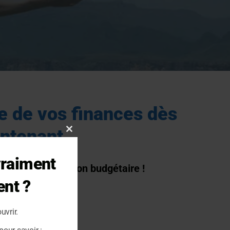
e de vos finances dès
ntenant
Close
this
vraiment
module
re outil de gestion budgétaire !
ent ?
uvrir.