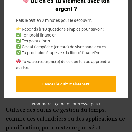
Planifiez Votre Temps
Où en es-tu vraiment avec ton
argent ?
Efficacement
Fais le test en 2 minutes pour le découvrir.
Réponds à 10 questions simples pour savoir :
Gérer votre temps est crucial pour trouver
un
Ton profil financier
équilibre entre vie créative et sécurité
Tes points forts
Ce qui t’empêche (encore) de vivre sans dettes
financière
.
Ta prochaine étape vers la liberté financière
Tu vas être surpris(e) de ce que tu vas apprendre
Déterminez des créneaux horaires dédiés à
sur toi.
vos activités créatives sans empiéter sur le
temps que vous devez consacrer à votre
Lancer le quiz maintenant
travail principal ou à d’autres obligations.
Non merci, ça ne m’intéresse pas !
Utilisez des outils de gestion du temps,
comme des calendriers ou des applications de
planification, pour rester organisé et