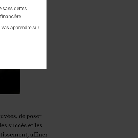
e sans dettes
 financière
u vas apprendre sur
ouvées, de poser
es succès et les
tissement, affiner