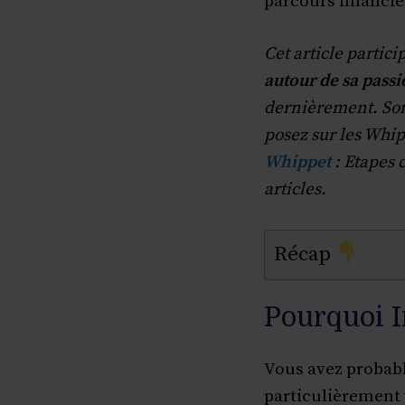
parcours financie
Cet article partic
autour de sa pass
dernièrement. Son 
posez sur les Whip
Whippet
: Etapes 
articles.
Récap
Pourquoi I
Vous avez probable
particulièrement vr