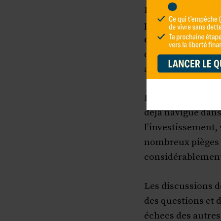
L’un des plus gra
partie d’une
comm
débutants
est la 
des expériences e
autres.
En échangeant av
déjà navigué dan
l’investissement,
nombreux pièges 
considérablement 
Les discussions d
des questions et d
échecs des autres