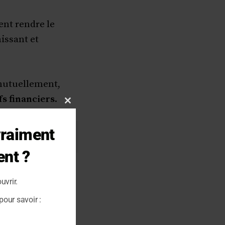
nt rendre le
issant et
 mutuellement,
fs financiers
.
Close
this
vraiment
 vos objectifs !
module
ent ?
uvrir.
our savoir :