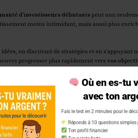
nauté d’investisseurs débutants
peut non seuleme
tissement moins intimidant, mais aussi plus enrich
 idées, en discutant de stratégies et en s’appuyant
 pouvez progresser plus rapidement vers
vos objecti
Où en es-tu 
résolutions financières pour vous aider à atteindre
avec ton arg
ages de la Communauté
Fais le test en 2 minutes pour le déco
Réponds à 10 questions simples p
e Collectif
Ton profil financier