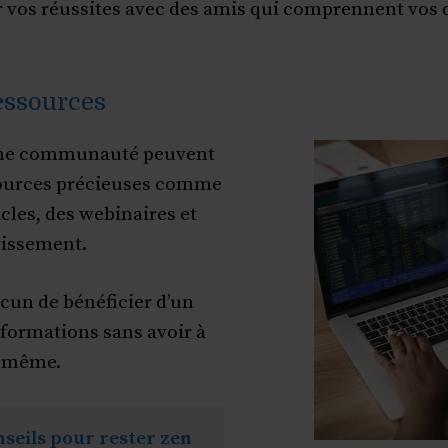
 vos réussites avec des amis qui comprennent vos d
essources
ne communauté peuvent
sources précieuses comme
icles, des webinaires et
stissement.
cun de bénéficier d’un
nformations sans avoir à
i-même.
seils pour rester zen 