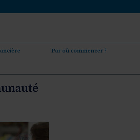
nancière
Par où commencer ?
munauté