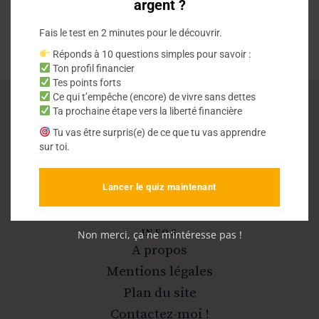
argent ?
Fais le test en 2 minutes pour le découvrir.
Réponds à 10 questions simples pour savoir :
Ton profil financier
Tes points forts
Ce qui t’empêche (encore) de vivre sans dettes
Ta prochaine étape vers la liberté financière
Vivre sans dettes
Tu vas être surpris(e) de ce que tu vas apprendre
sur toi.
Sortir de la dette et devenir libre
Lancer le quiz maintenant
INFOS
Non merci, ça ne m’intéresse pas !
A propos
Mentions légales
Plan du site
Contactez-moi !