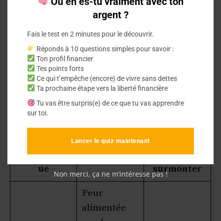
Où en es-tu vraiment avec ton
argent ?
La paralysie par l’analyse se produit quand on
analyse trop longtemps sans décider. C’est un
Fais le test en 2 minutes pour le découvrir.
piège courant dans l’investissement.
Réponds à 10 questions simples pour savoir :
Ton profil financier
Tes points forts
Pour éviter cela,
définissons des objectifs
Ce qui t’empêche (encore) de vivre sans dettes
Ta prochaine étape vers la liberté financière
clairs
. Engageons-nous à prendre une
Tu vas être surpris(e) de ce que tu vas apprendre
décision dans un délai raisonnable.
sur toi.
Barrière
Stratégie
Lancer le quiz maintenant
psychologiq
Description
pour
ue
surmonter
Non merci, ça ne m’intéresse pas !
Peur
alimentée