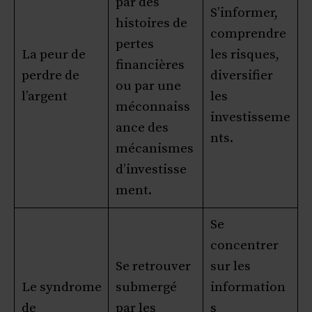
par des
S’informer,
histoires de
comprendre
pertes
La peur de
les risques,
financières
perdre de
diversifier
ou par une
l’argent
les
méconnaiss
investisseme
ance des
nts.
mécanismes
d’investisse
ment.
Se
concentrer
Se retrouver
sur les
Le syndrome
submergé
information
de
par les
s