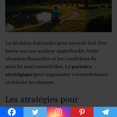
La décision d’attendre pour investir doit être
basée sur une analyse approfondie. Votre
situation financière et les conditions du
marché sont essentielles. La
patience
stratégique
peut augmenter vos rendements
et réduire les risques.
Les stratégies pour
surmonter l’inertie