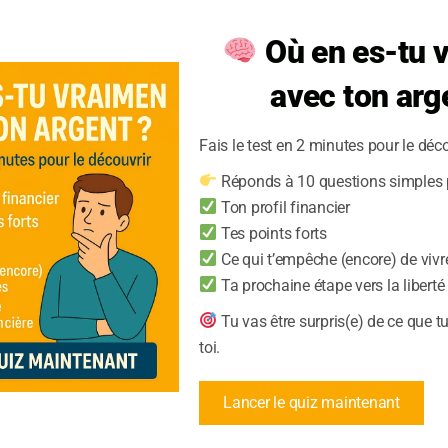
Où en es-tu 
avec ton arg
Fais le test en 2 minutes pour le déco
Réponds à 10 questions simples p
affecté
Ton profil financier
Tes points forts
iser vos projets ?
Ce qui t’empêche (encore) de vivr
.
Ta prochaine étape vers la liberté
Tu vas être surpris(e) de ce que t
toi.
Lancer le quiz maintenant
Vivre sans dettes