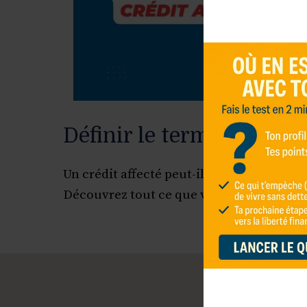
Définir le terme : crédit 
Un crédit affecté peut-il vous aider à réal
Découvrez tout ce que vous devez savoir