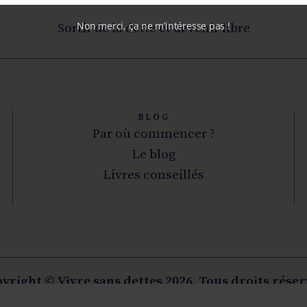
Non merci, ça ne m’intéresse pas !
Sortir de la dette et devenir libre
BLOG
Par où commencer ?
Le blog
Livres conseillés
yright © Vivre sans dettes 2026. Tous droits réser