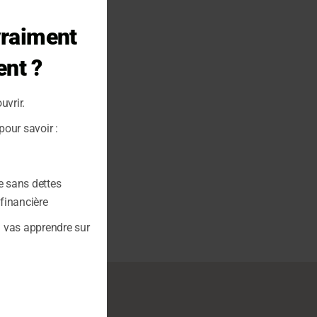
Close
this
vraiment
module
ent ?
uvrir.
our savoir :
e sans dettes
 financière
u vas apprendre sur