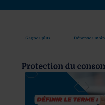
Aller
au
contenu
Gagner plus
Dépenser moin
Protection du cons