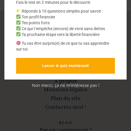
Fais le test en 2 minutes pour le découvrir.
Réponds à 10 questions simples pour savoir :
Ton profil financier
Tes points forts
Ce qui t’empêche (encore) de vivre sans dettes
Vivre sans dettes
Ta prochaine étape vers la liberté financière
Tu vas être surpris(e) de ce que tu vas apprendre
Sortir de la dette et devenir libre
sur toi.
Lancer le quiz maintenant
INFOS
A propos
Non merci, ça ne m’intéresse pas !
Mentions légales
Plan du site
Contactez-moi !
BLOG
Par où commencer ?