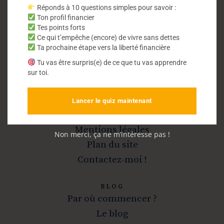
Réponds à 10 questions simples pour savoir :
Ton profil financier
Vivre sans dettes
Tes points forts
Ce qui t’empêche (encore) de vivre sans dettes
Ta prochaine étape vers la liberté financière
Sortir de la dette et devenir libre
Tu vas être surpris(e) de ce que tu vas apprendre
sur toi.
Lancer le quiz maintenant
INFOS
A propos
Mentions légales
Non merci, ça ne m’intéresse pas !
Plan du site
Contactez-moi !
BLOG
Par où commencer ?
Le blog