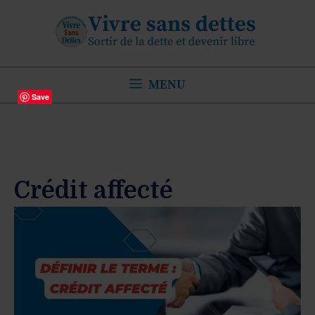
Aller
au
contenu
MENU
Save
Crédit affecté