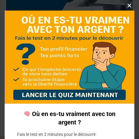
Clo
thi
mo
Définir le terme : crédit
affecté
Un crédit affecté peut-il vous aider à réaliser
vos projets ? Découvrez tout ce que vous devez
savoir.
Où en es-tu vraiment avec ton
argent ?
Fais le test en 2 minutes pour le découvrir.