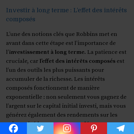
Investir à long terme : L’effet des intérêts
composés
L’une des notions clés que Robbins met en
avant dans cette étape est l’importance de
l’
investissement à long terme
. La patience est
cruciale, car
l’effet des intérêts composés
est
l’un des outils les plus puissants pour
accumuler de la richesse. Les intérêts
composés fonctionnent de manière
exponentielle : non seulement vous gagnez de
l’argent sur le capital initial investi, mais vous
générez également des rendements sur les
gains précédemment accumulés.