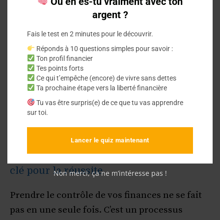
Où en es-tu vraiment avec ton
dans la gestion de votre quotidien. Vous n’avez
argent ?
plus à vous inquiéter des imprévus qui
Fais le test en 2 minutes pour le découvrir.
peuvent vous pousser à vous endetter ou à
Réponds à 10 questions simples pour savoir :
toucher à vos investissements à long terme.
Ton profil financier
Tes points forts
Ce qui t’empêche (encore) de vivre sans dettes
Cet aspect est crucial car il permet d’éviter le
Ta prochaine étape vers la liberté financière
cercle vicieux du crédit et des dettes, qui
Tu vas être surpris(e) de ce que tu vas apprendre
peuvent rapidement handicaper votre
sur toi.
progression financière.
Lancer le quiz maintenant
Le suivi régulier de vos finances : Une
clé pour la réussite
Non merci, ça ne m’intéresse pas !
Prendre le contrôle de vos finances ne se fait
pas en une seule fois. C’est un processus