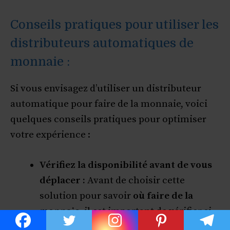
Conseils pratiques pour utiliser les
distributeurs automatiques de
monnaie :
Si vous envisagez d’utiliser un distributeur
automatique pour faire de la monnaie, voici
quelques conseils pratiques pour optimiser
votre expérience :
Vérifiez la disponibilité avant de vous
déplacer :
Avant de choisir cette
solution pour savoir
où faire de la
monnaie
, il est important de vérifier si
un distributeur automatique est