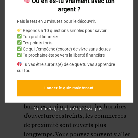
Où en es-tu vraiment avec ton
dans une petite ville ou un village, il est
argent ?
probable que vous trouviez un
Fais le test en 2 minutes pour le découvrir.
commerce local prêt à vous aider à faire
Réponds à 10 questions simples pour savoir :
de la monnaie. Cela fait de ces
Ton profil financier
commerces une option idéale
où faire
Tes points forts
Ce qui t’empêche (encore) de vivre sans dettes
de la monnaie
lorsque vous ne
Ta prochaine étape vers la liberté financière
souhaitez pas vous déplacer loin de
Tu vas être surpris(e) de ce que tu vas apprendre
chez vous ou que les banques ne sont
sur toi.
pas accessibles.
Lancer le quiz maintenant
Flexibilité :
Contrairement aux
banques, qui ont souvent des horaires
Non merci, ça ne m’intéresse pas !
d’ouverture restreints, les commerces
de proximité sont ouverts plus
longtemps. Vous pouvez souvent y aller