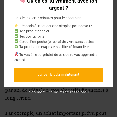
Où en es-tu vraiment avec ton
8. L’Importance de
argent ?
Réévaluer Vos Priorités
Fais le test en 2 minutes pour le découvrir.
Réponds à 10 questions simples pour savoir :
Financières
Ton profil financier
Tes points forts
Ce qui t’empêche (encore) de vivre sans dettes
Avec
un revenu irrégulier
, vos priorités
Ta prochaine étape vers la liberté financière
financières peuvent changer au fil du temps.
Tu vas être surpris(e) de ce que tu vas apprendre
Ce qui est important aujourd’hui pourrait ne
sur toi.
plus l’être demain.
Lancer le quiz maintenant
Prenez le temps, tous les six mois ou une fois
par an, de réévaluer vos objectifs financiers à
Non merci, ça ne m’intéresse pas !
long terme.
Par exemple, un achat important prévu peut