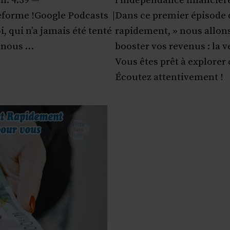
n: 4:39 —
l’indépendance financièr
teforme !Google Podcasts |
Dans ce premier épisode 
, qui n’a jamais été tenté
rapidement, » nous allon
t nous …
booster vos revenus : la v
Vous êtes prêt à explorer 
Écoutez attentivement !