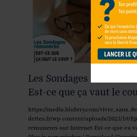
Les Sondages rémunérés 
Est-ce que ça vaut le co
https://media.blubrry.com/vivre_sans_de
dettes.fr/wp-content/uploads/2023/10/E
remuneres-sur-Internet-Est-ce-que-ca-v