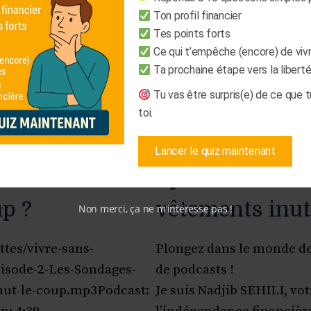
Ton profil financier
Tes points forts
Ce qui t’empêche (encore) de viv
Ta prochaine étape vers la liberté
Tu vas être surpris(e) de ce que 
toi.
Lancer le quiz maintenant
sur Internet :
Episode 1 : La v
up ?
vêtements inut
Non merci, ça ne m’intéresse pas !
ttes/vivre-sans-
Plongez dans le monde des
pisode-2-Les-Sondages-
de podcasts !
aut-le-coup.mp3Podcast:
Je suis Nadjib SEHILI, vo