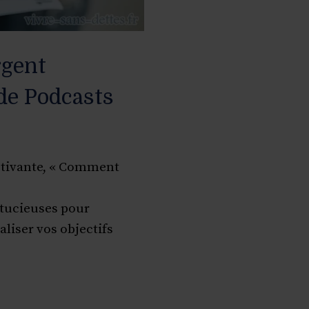
rgent
de Podcasts
ptivante, « Comment
tucieuses pour
liser vos objectifs