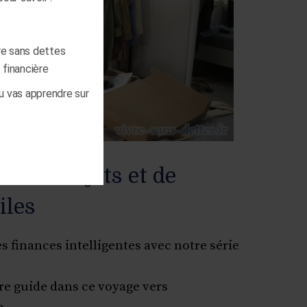
re sans dettes
 financière
tu vas apprendre sur
ente d’objets et de
iles
 finances intelligentes avec notre série
tre guide dans ce voyage vers