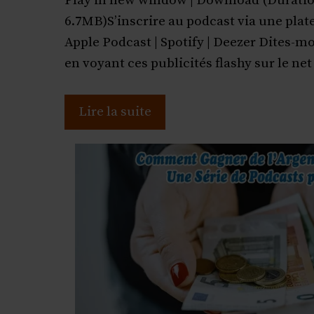
Play in new window | Download (Duratio
6.7MB)S’inscrire au podcast via une pla
Apple Podcast | Spotify | Deezer Dites-moi
en voyant ces publicités flashy sur le ne
Lire la suite