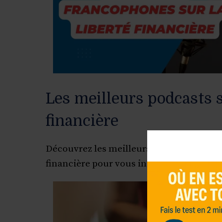
Les meilleurs podcasts s
financière
Découvrez les meilleurs podcasts franco
financière pour vous inspirer et atteindre