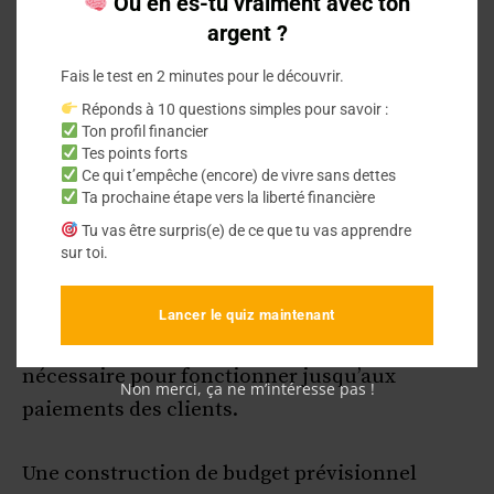
Où en es-tu vraiment avec ton
argent ?
Validation des hypothèses
Fais le test en 2 minutes pour le découvrir.
Réponds à 10 questions simples pour savoir :
Il est crucial de valider les hypothèses après
Ton profil financier
avoir fait les projections. Cela inclut le calcul
Tes points forts
Ce qui t’empêche (encore) de vivre sans dettes
du
seuil de rentabilité
. On détermine le chiffre
Ta prochaine étape vers la liberté financière
d’affaires prévisionnel et les charges pour
Tu vas être surpris(e) de ce que tu vas apprendre
savoir quand l’entreprise sera rentable.
sur toi.
Le
besoin en fonds de roulement
est aussi
Lancer le quiz maintenant
important. Il permet d’estimer la trésorerie
nécessaire pour fonctionner jusqu’aux
Non merci, ça ne m’intéresse pas !
paiements des clients.
Une construction de budget prévisionnel