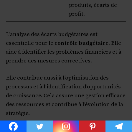
produits, écarts de
profit.
L’analyse des écarts budgétaires est
essentielle pour le
contrôle budgétaire
. Elle
aide à identifier les problèmes financiers et à
prendre des mesures correctives.
Elle contribue aussi à l’optimisation des
processus et à l’identification d’opportunités
de croissance. Cela assure une gestion efficace
des ressources et contribue à l’évolution de la
stratégie.