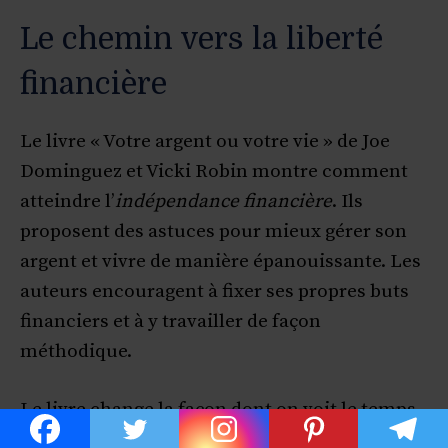
Le chemin vers la liberté
financière
Le livre « Votre argent ou votre vie » de Joe
Dominguez et Vicki Robin montre comment
atteindre l’
indépendance financière
. Ils
proposent des astuces pour mieux gérer son
argent et vivre de manière épanouissante. Les
auteurs encouragent à fixer ses propres buts
financiers et à y travailler de façon
méthodique.
Le livre change la façon dont on voit le temps
et l’argent. Il introduit l’idée d’
énergie vitale
.