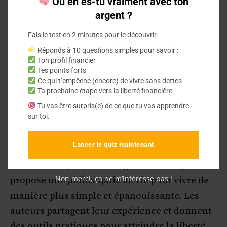
Où en es-tu vraiment avec ton
argent ?
une vie plus heureuse et sans soucis d’argent.
Fais le test en 2 minutes pour le découvrir.
La méthode mise en avant est basée sur
Réponds à 10 questions simples pour savoir :
l’importance de l’énergie vitale. Elle encourage
Ton profil financier
Tes points forts
à réfléchir à la valeur du temps et des
Ce qui t’empêche (encore) de vivre sans dettes
dépenses. Le livre guide le lecteur à changer
Ta prochaine étape vers la liberté financière
son rapport avec l’argent, à contrôler ses
Tu vas être surpris(e) de ce que tu vas apprendre
sur toi.
dépenses et à viser une
indépendance
financière
durable.
Lancer le quiz maintenant
Le livre n’est pas juste un guide de budget. Il
Non merci, ça ne m’intéresse pas !
propose une philosophie de vie pour vivre de
manière plus simple et épanouissante. Les
auteurs partagent leur expérience et donnent
des outils pratiques pour atteindre la liberté