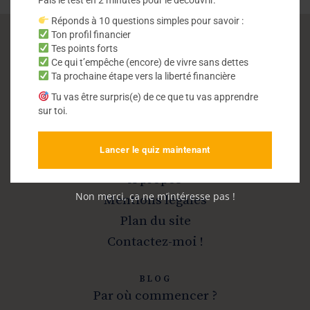
Réponds à 10 questions simples pour savoir :
Ton profil financier
Tes points forts
Vivre sans dettes
Ce qui t’empêche (encore) de vivre sans dettes
Ta prochaine étape vers la liberté financière
Tu vas être surpris(e) de ce que tu vas apprendre
Sortir de la dette et devenir libre
sur toi.
Lancer le quiz maintenant
INFOS
A propos
Non merci, ça ne m’intéresse pas !
Mentions légales
Plan du site
Contactez-moi !
BLOG
Par où commencer ?