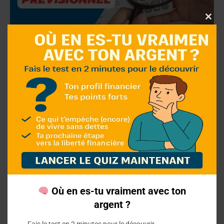
Clo
thi
Définir le terme : Budget
mo
prévisionnel
Un budget prévisionnel est un outil de gestion
financière essentiel pour anticiper les recettes
et dépenses futures. Découvrez comment le
construire et l’utiliser efficacement
Où en es-tu vraiment avec ton
argent ?
Fais le test en 2 minutes pour le découvrir.