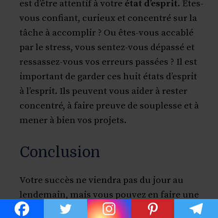
est d’être attentif à votre
état d’esprit
. Êtes-
vous confiant, curieux et concentré sur la
tâche à accomplir ? Ou êtes-vous accablé
par le stress, vous sentez-vous dépassé et
ressassez-vous vos erreurs passées ? Il est
important de garder ces huit états d’esprit
à l’esprit. Ils peuvent vous aider à rester
concentré, à faire preuve de souplesse et à
mener à bien vos projets.
Conclusion
Votre succès ne viendra pas du jour au
lendemain, mais vous pouvez en faire une
réalité en investissant en vous-même et