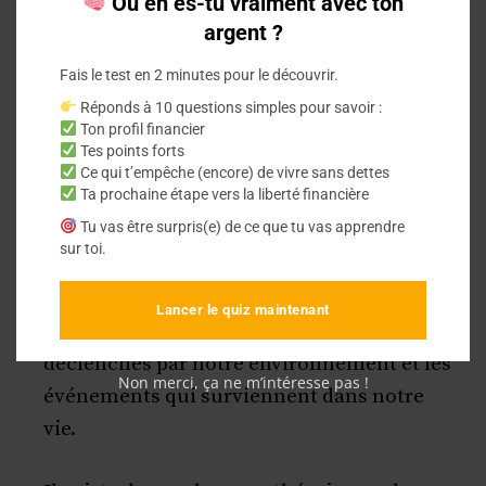
Où en es-tu vraiment avec ton
modèles et états différents. L’état d’esprit
argent ?
est la manière dont le cerveau humain
perçoit et interprète les choses qui
Fais le test en 2 minutes pour le découvrir.
l’entourent. Il s’agit de l’état psychologique
Réponds à 10 questions simples pour savoir :
Ton profil financier
ou mental d’une personne.
Tes points forts
Ce qui t’empêche (encore) de vivre sans dettes
Ta prochaine étape vers la liberté financière
Chacun connaît différents états d’esprit, de
Tu vas être surpris(e) de ce que tu vas apprendre
la joie à la tristesse, de la détente à
sur toi.
l’anxiété, de la confiance à la peur, etc.
Lancer le quiz maintenant
Ces différents états d’esprit sont
déclenchés par notre environnement et les
Non merci, ça ne m’intéresse pas !
événements qui surviennent dans notre
vie.