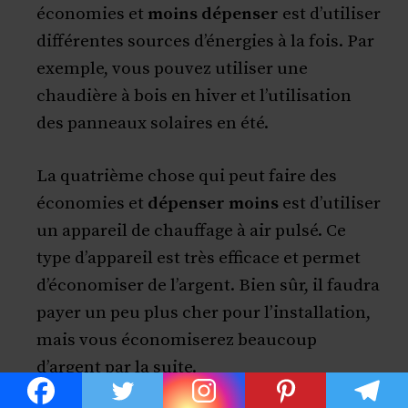
économies et
moins dépenser
est d’utiliser
différentes sources d’énergies à la fois. Par
exemple, vous pouvez utiliser une
chaudière à bois en hiver et l’utilisation
des panneaux solaires en été.
La quatrième chose qui peut faire des
économies et
dépenser moins
est d’utiliser
un appareil de chauffage à air pulsé. Ce
type d’appareil est très efficace et permet
d’économiser de l’argent. Bien sûr, il faudra
payer un peu plus cher pour l’installation,
mais vous économiserez beaucoup
d’argent par la suite.