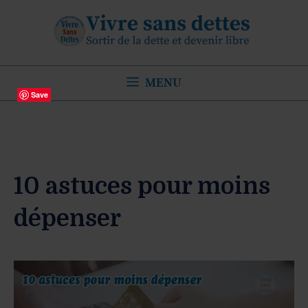
Aller
au
contenu
MENU
Save
10 astuces pour moins
dépenser