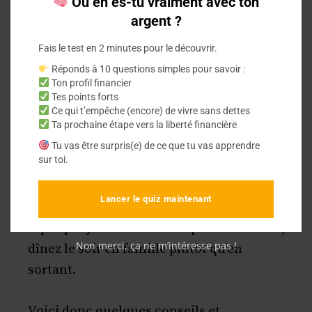
Où en es-tu vraiment avec ton
Il est facile de faire des économies sur
argent ?
votre budget alimentation. Commencez
Fais le test en 2 minutes pour le découvrir.
par faire vos courses dans des magasins de
Réponds à 10 questions simples pour savoir :
proximité où les prix sont moins chers que
Ton profil financier
Tes points forts
dans les grandes surfaces. Si vous faites
Ce qui t’empêche (encore) de vivre sans dettes
vos courses dans un grand magasin, il est
Ta prochaine étape vers la liberté financière
important de bien choisir le jour où vous y
Tu vas être surpris(e) de ce que tu vas apprendre
sur toi.
allez, afin d’éviter les jours où les
promotions sont les plus intéressantes. Ne
Lancer le quiz maintenant
mangez pas de viande tous les jours : deux
repas par jour suffisent amplement. Enfin,
Non merci, ça ne m’intéresse pas !
dînez le soir en famille plutôt qu’en
sortant.
Voici donc quelques conseils et