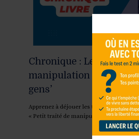
Chronique : Le livre ‘Peti
manipulation à l’usage 
gens’
Apprenez à déjouer les techniques de ma
« Petit traité de manipulation à l’usage 