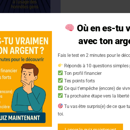
Où en es-tu 
avec ton arg
Fais le test en 2 minutes pour le déco
t traité de
Réponds à 10 questions simples p
des honnêtes
Ton profil financier
Tes points forts
Ce qui t’empêche (encore) de vivr
Ta prochaine étape vers la liberté
nipulation grâce à ce
Tu vas être surpris(e) de ce que t
des honnêtes gens ».
toi.
Lancer le quiz maintenant