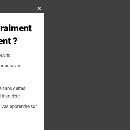
Close
this
vraiment
module
ent ?
uvrir.
our savoir :
e sans dettes
 financière
u vas apprendre sur