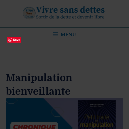
Aller
au
contenu
MENU
Save
Manipulation
bienveillante