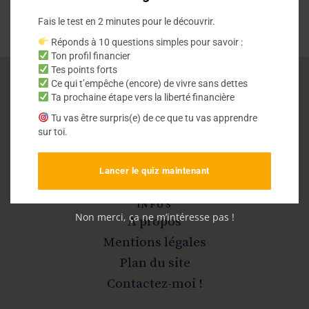
Fais le test en 2 minutes pour le découvrir.
Réponds à 10 questions simples pour savoir :
Ton profil financier
Tes points forts
Ce qui t’empêche (encore) de vivre sans dettes
Ta prochaine étape vers la liberté financière
Vivre sans dettes
Tu vas être surpris(e) de ce que tu vas apprendre
sur toi.
Sortir de la dette et devenir libre
Lancer le quiz maintenant
INFOS
Non merci, ça ne m’intéresse pas !
A propos
Mentions légales
Plan du site
Contactez-moi !