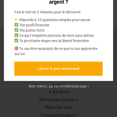
argent ?
Fais le test en 2 minutes pour le découvrir.
Réponds à 10 questions simples pour savoir :
Ton profil financier
Tes points forts
Ce qui t’empêche (encore) de vivre sans dettes
Ta prochaine étape vers la liberté financière
Vivre sans dettes
Tu vas être surpris(e) de ce que tu vas apprendre
sur toi.
Sortir de la dette et devenir libre
Lancer le quiz maintenant
INFOS
Non merci, ça ne m’intéresse pas !
A propos
Mentions légales
Plan du site
Contactez-moi !