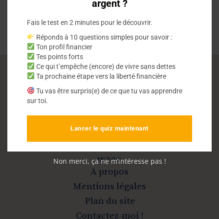
argent ?
Fais le test en 2 minutes pour le découvrir.
Réponds à 10 questions simples pour savoir :
Ton profil financier
Tes points forts
Ce qui t’empêche (encore) de vivre sans dettes
Ta prochaine étape vers la liberté financière
Vivre sans dettes
Tu vas être surpris(e) de ce que tu vas apprendre
sur toi.
Sortir de la dette et devenir libre
Lancer le quiz maintenant
INFOS
Non merci, ça ne m’intéresse pas !
A propos
Mentions légales
Plan du site
Contactez-moi !