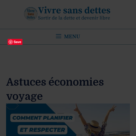
Aller
au
contenu
MENU
Save
Astuces économies
voyage