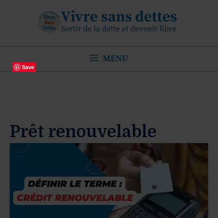
Aller
au
contenu
MENU
Save
Prêt renouvelable