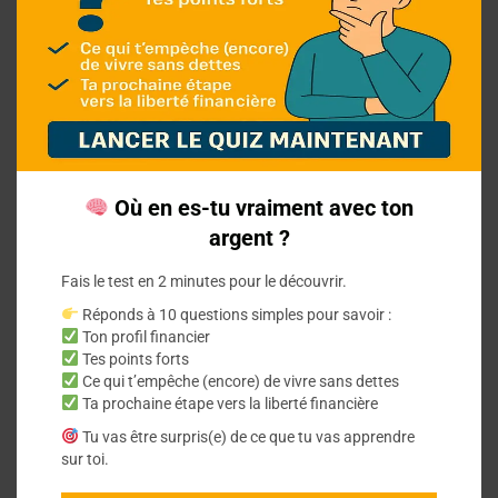
Comparatif : microcrédit
personnel vs crédit
Où en es-tu vraiment avec ton
renouvelable
argent ?
Fais le test en 2 minutes pour le découvrir.
Microcrédit personnel ou crédit renouvelable
Réponds à 10 questions simples pour savoir :
? Découvrez les différences clés et choisissez
Ton profil financier
Tes points forts
la meilleure option pour améliorer votre
Ce qui t’empêche (encore) de vivre sans dettes
situation financière.
Ta prochaine étape vers la liberté financière
Tu vas être surpris(e) de ce que tu vas apprendre
sur toi.