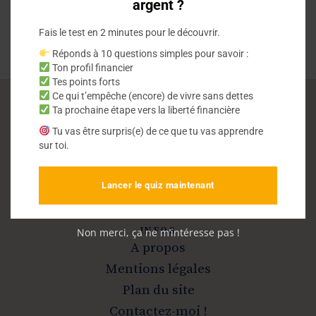
argent ?
Fais le test en 2 minutes pour le découvrir.
Réponds à 10 questions simples pour savoir :
Ton profil financier
Tes points forts
Ce qui t’empêche (encore) de vivre sans dettes
Ta prochaine étape vers la liberté financière
Vivre sans dettes
Tu vas être surpris(e) de ce que tu vas apprendre
sur toi.
Sortir de la dette et devenir libre
Lancer le quiz maintenant
INFOS
Non merci, ça ne m’intéresse pas !
A propos
Mentions légales
Plan du site
Contactez-moi !