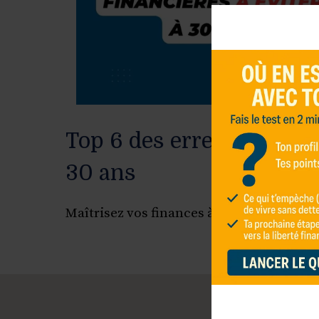
Top 6 des erreurs financi
30 ans
Maîtrisez vos finances à 30 ans en évitan