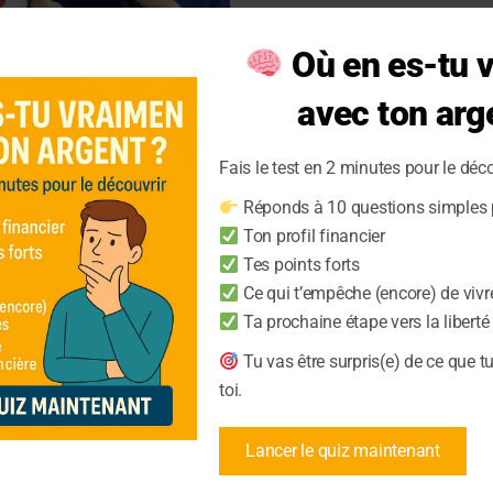
Où en es-tu 
avec ton arg
Fais le test en 2 minutes pour le déco
Réponds à 10 questions simples p
ères à éviter à
Ton profil financier
Tes points forts
Ce qui t’empêche (encore) de vivr
Ta prochaine étape vers la liberté
t ces 6 erreurs courantes.
Tu vas être surpris(e) de ce que t
toi.
Lancer le quiz maintenant
Vivre sans dettes