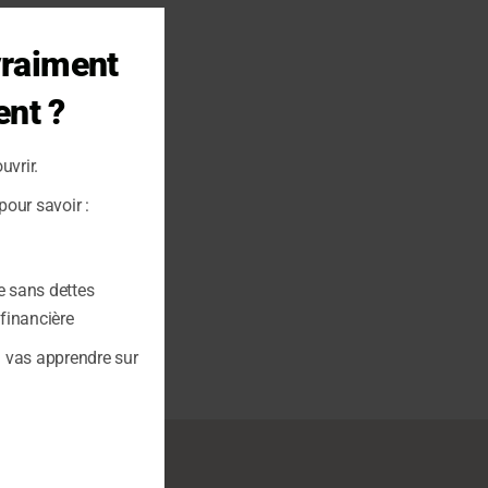
Close
this
vraiment
module
ent ?
uvrir.
our savoir :
e sans dettes
 financière
u vas apprendre sur