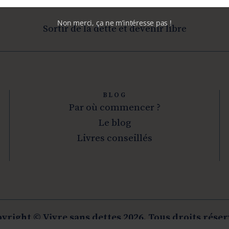
Non merci, ça ne m’intéresse pas !
Sortir de la dette et devenir libre
BLOG
Par où commencer ?
Le blog
Livres conseillés
yright © Vivre sans dettes 2026. Tous droits réser