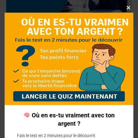
Clo
thi
mo
Top 6 des erreurs
financières à éviter à 30
ans
Maîtrisez vos finances à 30 ans en évitant ces 6
erreurs courantes.
Où en es-tu vraiment avec ton
argent ?
Fais le test en 2 minutes pour le découvrir.