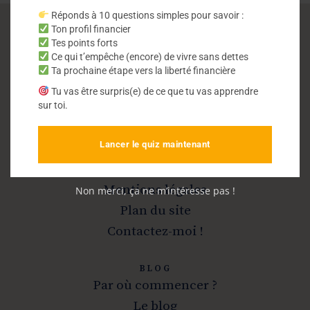
Réponds à 10 questions simples pour savoir :
Ton profil financier
Tes points forts
Vivre sans dettes
Ce qui t’empêche (encore) de vivre sans dettes
Ta prochaine étape vers la liberté financière
Sortir de la dette et devenir libre
Tu vas être surpris(e) de ce que tu vas apprendre
sur toi.
Lancer le quiz maintenant
INFOS
A propos
Mentions légales
Non merci, ça ne m’intéresse pas !
Plan du site
Contactez-moi !
BLOG
Par où commencer ?
Le blog