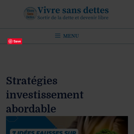
Aller
au
contenu
MENU
Save
Stratégies
investissement
abordable