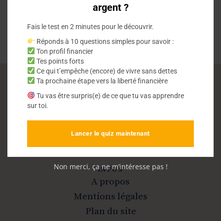
argent ?
Fais le test en 2 minutes pour le découvrir.
Réponds à 10 questions simples pour savoir :
Ton profil financier
Tes points forts
Ce qui t’empêche (encore) de vivre sans dettes
Ta prochaine étape vers la liberté financière
Vivre sans dettes
Tu vas être surpris(e) de ce que tu vas apprendre
sur toi.
Sortir de la dette et devenir libre
Lancer le quiz maintenant
Non merci, ça ne m’intéresse pas !
INFOS
A propos
Mentions légales
Plan du site