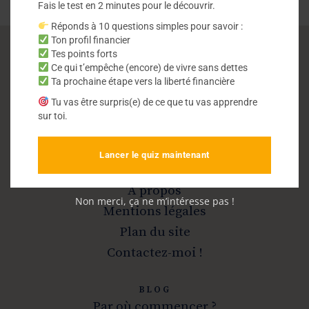
Fais le test en 2 minutes pour le découvrir.
Réponds à 10 questions simples pour savoir :
Ton profil financier
Tes points forts
Ce qui t’empêche (encore) de vivre sans dettes
Vivre sans dettes
Ta prochaine étape vers la liberté financière
Tu vas être surpris(e) de ce que tu vas apprendre
Sortir de la dette et devenir libre
sur toi.
Lancer le quiz maintenant
INFOS
A propos
Non merci, ça ne m’intéresse pas !
Mentions légales
Plan du site
Contactez-moi !
BLOG
Par où commencer ?