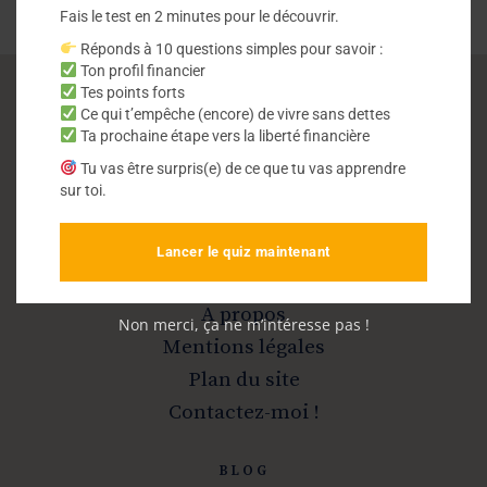
Fais le test en 2 minutes pour le découvrir.
Réponds à 10 questions simples pour savoir :
Ton profil financier
Tes points forts
Ce qui t’empêche (encore) de vivre sans dettes
Vivre sans dettes
Ta prochaine étape vers la liberté financière
Tu vas être surpris(e) de ce que tu vas apprendre
sur toi.
Sortir de la dette et devenir libre
Lancer le quiz maintenant
INFOS
A propos
Non merci, ça ne m’intéresse pas !
Mentions légales
Plan du site
Contactez-moi !
BLOG