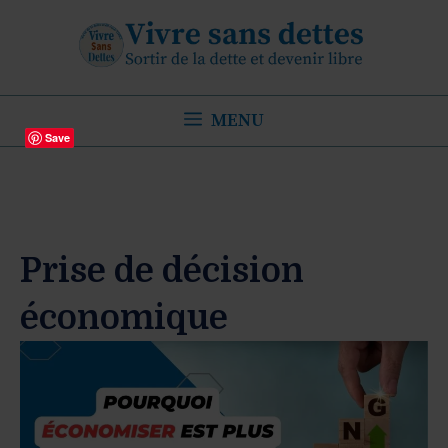
Aller
au
contenu
MENU
Save
Prise de décision
économique