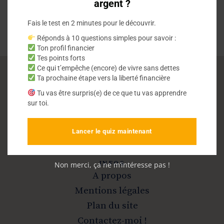
argent ?
Fais le test en 2 minutes pour le découvrir.
Réponds à 10 questions simples pour savoir :
Ton profil financier
Tes points forts
Ce qui t’empêche (encore) de vivre sans dettes
Ta prochaine étape vers la liberté financière
Vivre sans dettes
Tu vas être surpris(e) de ce que tu vas apprendre
sur toi.
Sortir de la dette et devenir libre
Lancer le quiz maintenant
INFOS
Non merci, ça ne m’intéresse pas !
A propos
Mentions légales
Plan du site
Contactez-moi !