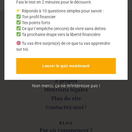
Fais le test en 2 minutes pour le découvrir.
Réponds à 10 questions simples pour savoir :
Ton profil financier
Tes points forts
Ce qui t’empêche (encore) de vivre sans dettes
Vivre sans dettes
Ta prochaine étape vers la liberté financière
Tu vas être surpris(e) de ce que tu vas apprendre
Sortir de la dette et devenir libre
sur toi.
Lancer le quiz maintenant
INFOS
A propos
Non merci, ça ne m’intéresse pas !
Mentions légales
Plan du site
Contactez-moi !
BLOG
Par où commencer ?