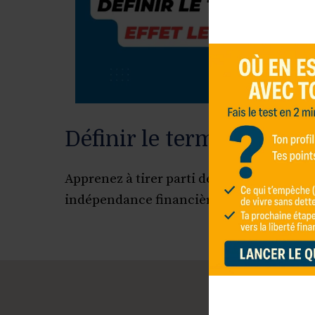
Définir le terme : effet l
Apprenez à tirer parti de l’effet levier po
indépendance financière. Découvrez nos 