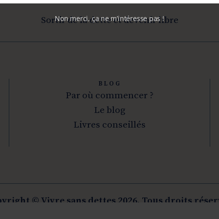
Non merci, ça ne m’intéresse pas !
Sortir de la dette et devenir libre
BLOG
Par où commencer ?
Le blog
Livres conseillés
yright © Vivre sans dettes 2026. Tous droits réser