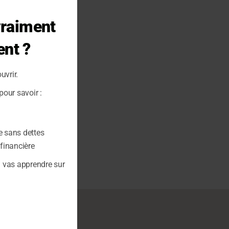
Close
this
vraiment
module
ent ?
uvrir.
our savoir :
e sans dettes
 financière
u vas apprendre sur