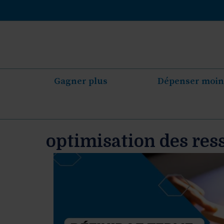
Aller
au
contenu
Gagner plus
Dépenser moin
optimisation des res