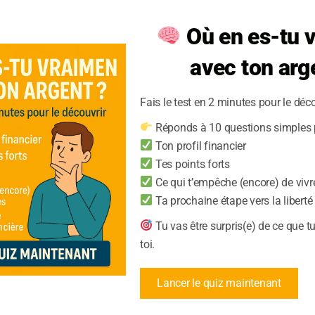
Où en es-tu 
avec ton arg
Fais le test en 2 minutes pour le déco
Réponds à 10 questions simples p
evier
Ton profil financier
Tes points forts
ur atteindre votre
Ce qui t’empêche (encore) de vivr
astuces dans cet article.
Ta prochaine étape vers la liberté
Tu vas être surpris(e) de ce que t
toi.
Lancer le quiz maintenant
Vivre sans dettes