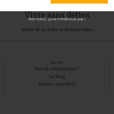
Vivre sans dettes
Non merci, ça ne m’intéresse pas !
Sortir de la dette et devenir libre
BLOG
Par où commencer ?
Le blog
Livres conseillés