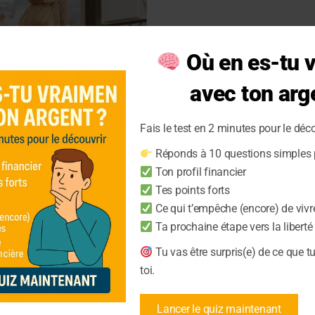
Où en es-tu 
avec ton arg
Fais le test en 2 minutes pour le déco
ent ne fait pas
Réponds à 10 questions simples p
Ton profil financier
Tes points forts
Ce qui t’empêche (encore) de vivr
ne fait pas le bonheur,
Ta prochaine étape vers la liberté
 vrai bonheur au-delà des
ciers
Tu vas être surpris(e) de ce que t
toi.
Lancer le quiz maintenant