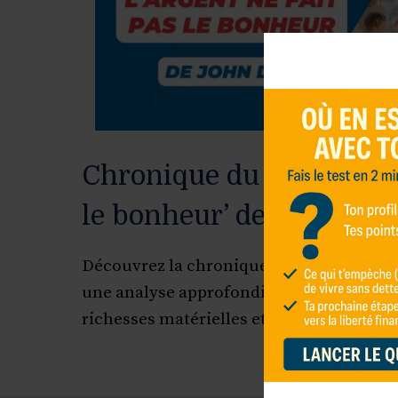
Chronique du livre ‘L’arg
le bonheur’ de John Doe
Découvrez la chronique du livre L’argent 
une analyse approfondie sur la quête du
richesses matérielles et des succès finan