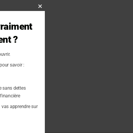
Close
this
vraiment
module
ent ?
uvrir.
our savoir :
e sans dettes
 financière
u vas apprendre sur