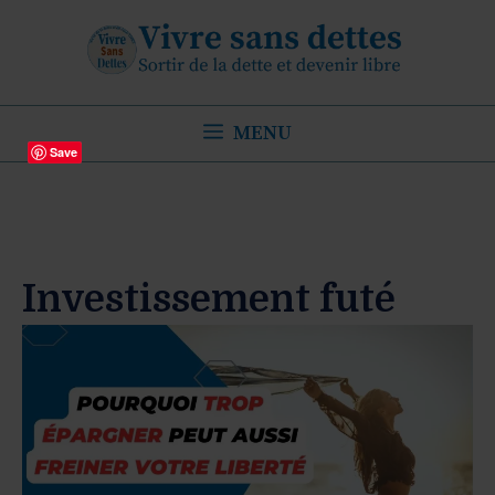
Aller
au
contenu
MENU
Save
Investissement futé