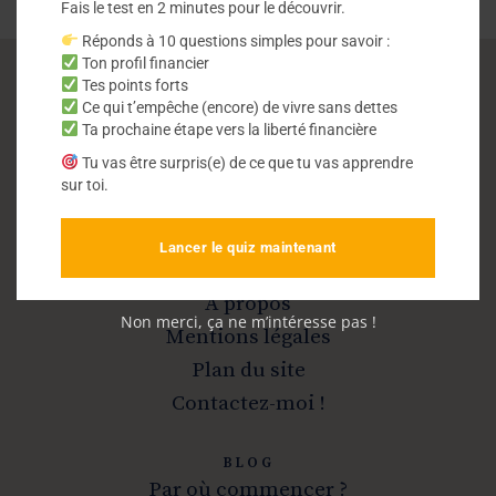
Fais le test en 2 minutes pour le découvrir.
Réponds à 10 questions simples pour savoir :
Ton profil financier
Tes points forts
Ce qui t’empêche (encore) de vivre sans dettes
Vivre sans dettes
Ta prochaine étape vers la liberté financière
Tu vas être surpris(e) de ce que tu vas apprendre
Sortir de la dette et devenir libre
sur toi.
Lancer le quiz maintenant
INFOS
A propos
Non merci, ça ne m’intéresse pas !
Mentions légales
Plan du site
Contactez-moi !
BLOG
Par où commencer ?