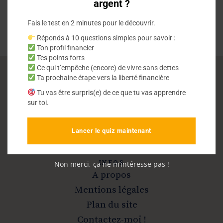
argent ?
Fais le test en 2 minutes pour le découvrir.
Réponds à 10 questions simples pour savoir :
Ton profil financier
Tes points forts
Ce qui t’empêche (encore) de vivre sans dettes
Ta prochaine étape vers la liberté financière
Vivre sans dettes
Tu vas être surpris(e) de ce que tu vas apprendre
sur toi.
Sortir de la dette et devenir libre
Lancer le quiz maintenant
INFOS
Non merci, ça ne m’intéresse pas !
A propos
Mentions légales
Plan du site
Contactez-moi !