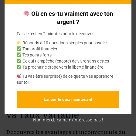
financiers. Guide complet et conseils
pratiques
Où en es-tu vraiment avec ton
argent ?
Fais le test en 2 minutes pour le découvrir.
Réponds à 10 questions simples pour savoir :
Ton profil financier
Tes points forts
Ce qui t’empêche (encore) de vivre sans dettes
Ta prochaine étape vers la liberté financière
Tu vas être surpris(e) de ce que tu vas apprendre
sur toi.
Définir le terme : Taux fixe
Lancer le quiz maintenant
vs Taux variable
Non merci, ça ne m’intéresse pas !
Découvrez les avantages et inconvénients du