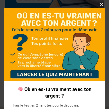
Clo
thi
mo
Définir le terme : taux
d’effort
Définissez et maîtrisez votre taux d’effort pour
mieux contrôler vos dépenses et réduire votre
endettement.
Où en es-tu vraiment avec ton
argent ?
Fais le test en 2 minutes pour le découvrir.