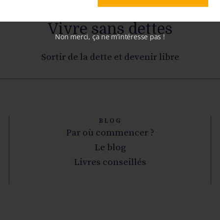
Vivre sans dettes
Non merci, ça ne m’intéresse pas !
Sortir de la dette et devenir libre
BLOG
Par où commencer ?
Le blog
Livres conseillés