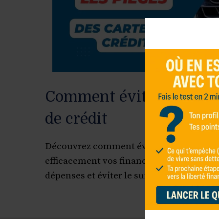
Comment éviter les pièg
de crédit
Découvrez comment éviter les pièges des 
efficacement vos finances. Conseils prat
dépenses et éviter le surendettement