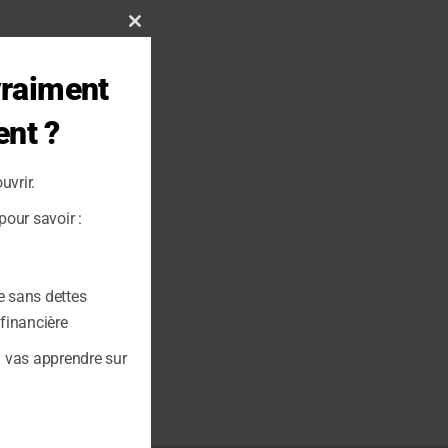
Close
this
vraiment
module
ent ?
uvrir.
our savoir :
e sans dettes
 financière
u vas apprendre sur