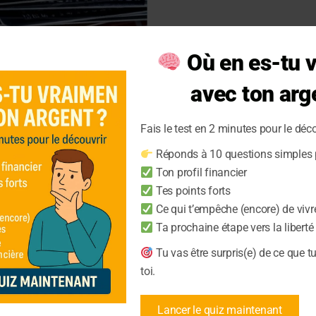
Où en es-tu 
avec ton arg
Fais le test en 2 minutes pour le déco
es des cartes
Réponds à 10 questions simples p
Ton profil financier
Tes points forts
Ce qui t’empêche (encore) de vivr
cartes de crédit et gérez
Ta prochaine étape vers la liberté
iques pour maîtriser vos
Tu vas être surpris(e) de ce que t
toi.
Lancer le quiz maintenant