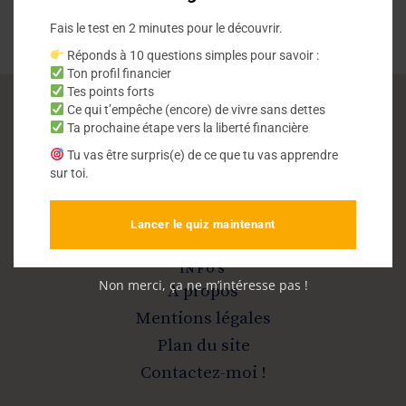
Fais le test en 2 minutes pour le découvrir.
Réponds à 10 questions simples pour savoir :
Ton profil financier
Tes points forts
Ce qui t’empêche (encore) de vivre sans dettes
Ta prochaine étape vers la liberté financière
Vivre sans dettes
Tu vas être surpris(e) de ce que tu vas apprendre
sur toi.
Sortir de la dette et devenir libre
Lancer le quiz maintenant
INFOS
Non merci, ça ne m’intéresse pas !
A propos
Mentions légales
Plan du site
Contactez-moi !