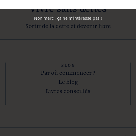
Vivre sans dettes
Non merci, ça ne m’intéresse pas !
Sortir de la dette et devenir libre
BLOG
Par où commencer ?
Le blog
Livres conseillés