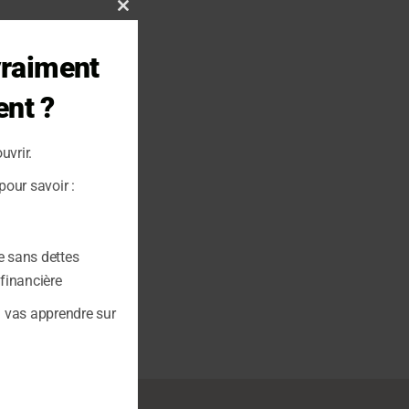
Close
this
vraiment
module
ent ?
uvrir.
our savoir :
e sans dettes
 financière
u vas apprendre sur