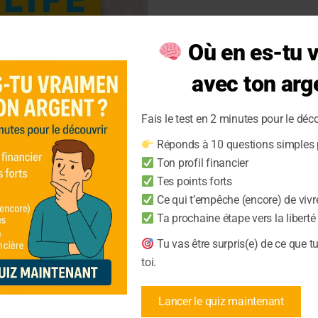
Où en es-tu 
avec ton arg
Fais le test en 2 minutes pour le déco
 ou votre vie’ –
Réponds à 10 questions simples p
Ton profil financier
Tes points forts
Ce qui t’empêche (encore) de vivr
re argent ou votre vie’
Ta prochaine étape vers la liberté
Tu vas être surpris(e) de ce que t
toi.
Lancer le quiz maintenant